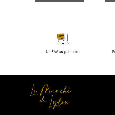
Un SAV au petit soin
R