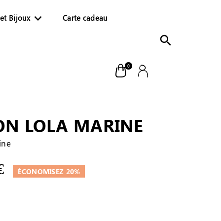

et Bijoux
Carte cadeau

0
ON LOLA MARINE
ine
€
ÉCONOMISEZ 20%