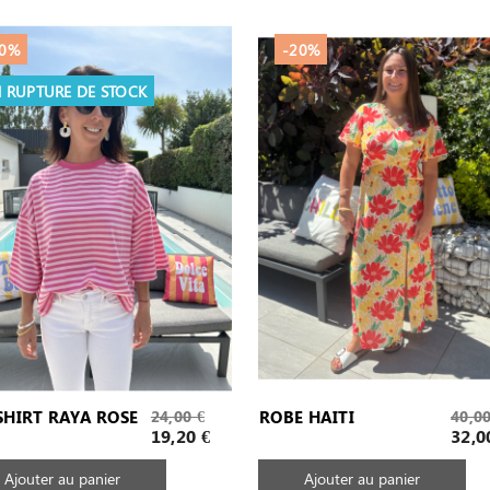
20%
-20%
 RUPTURE DE STOCK
Prix
Prix
SHIRT RAYA ROSE
24,00 €
ROBE HAITI
40,00
de
de
Prix
Prix
19,20 €
32,0
base
base
Ajouter au panier
Ajouter au panier