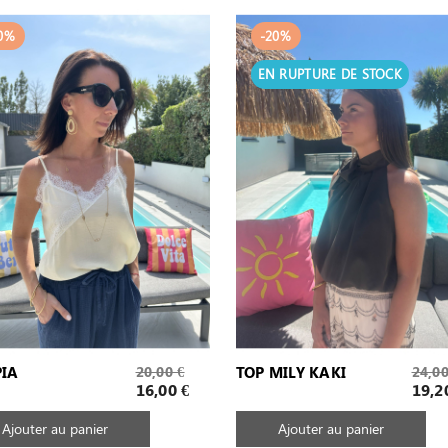
0%
-20%
EN RUPTURE DE STOCK
Prix
Prix
PIA
20,00 €
TOP MILY KAKI
24,00
de
de
Prix
Prix
16,00 €
19,2
base
base
Ajouter au panier
Ajouter au panier