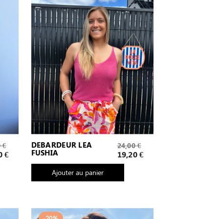
Prix
DEBARDEUR LEA
 €
24,00 €
FUSHIA
de
Prix
0 €
19,20 €
base
Ajouter au panier
-20%