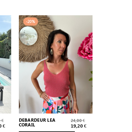
-20%
Prix
DEBARDEUR LEA
 €
24,00 €
CORAIL
de
Prix
0 €
19,20 €
base