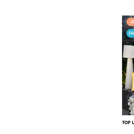
-2
EN
TOP 