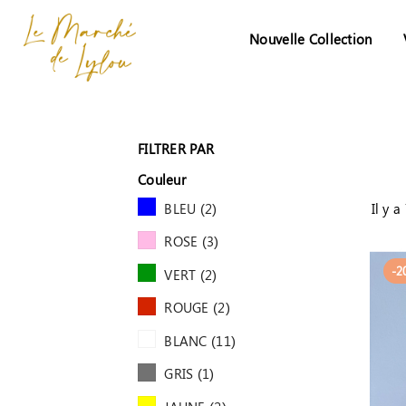
Nouvelle Collection
FILTRER PAR
Couleur
BLEU
(2)
Il y a
ROSE
(3)
-2
VERT
(2)
ROUGE
(2)
BLANC
(11)
GRIS
(1)