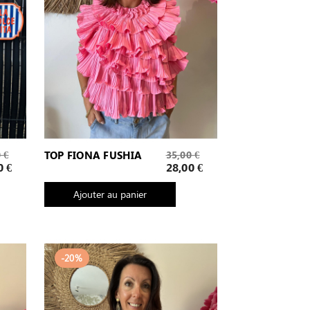
Prix
 €
TOP FIONA FUSHIA
35,00 €
de
Prix
0 €
28,00 €
base
Ajouter au panier
-20%