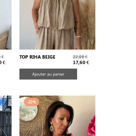
Prix
 €
TOP RIHA BEIGE
22,00 €
de
Prix
0 €
17,60 €
base
Ajouter au panier
-20%