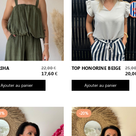
Prix
Prix
RIHA
22,00 €
TOP HONORINE BEIGE
25,00
de
de
Prix
Prix
17,60 €
20,0
base
base
Ajouter au panier
Ajouter au panier
0%
-20%