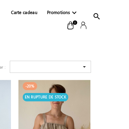


Carte cadeau
Promotions

0

ar :
-20%
EN RUPTURE DE STOCK