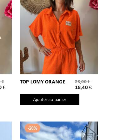
Prix
 €
TOP LOMY ORANGE
23,00 €
de
Prix
0 €
18,40 €
base
Ajouter au panier
-20%