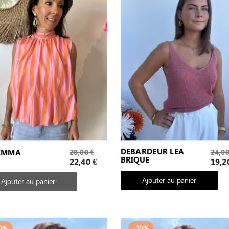
Prix
Prix
DEBARDEUR LEA
 EMMA
28,00 €
24,00
BRIQUE
de
de
Prix
Prix
22,40 €
19,2
base
base
Ajouter au panier
Ajouter au panier
0%
-20%