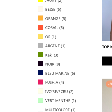
JAUNE
(2)
BEIGE
(6)
ORANGE
(5)
CORAIL
(5)
OR
(1)
ARGENT
(1)
TOP 
Kaki
(3)
NOIR
(8)
BLEU MARINE
(6)
FUSHIA
(4)
-2
IVOIRE/ECRU
(2)
VERT MENTHE
(1)
MULTICOLORE
(1)