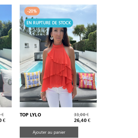
-20%
EN RUPTURE DE STOCK
Prix
 €
TOP LYLO
33,00 €
de
Prix
0 €
26,40 €
base
Ajouter au panier