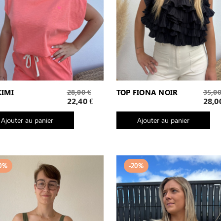
Prix
Prix
KIMI
28,00 €
TOP FIONA NOIR
35,00
de
de
Prix
Prix
22,40 €
28,0
base
base
Ajouter au panier
Ajouter au panier
0%
-20%