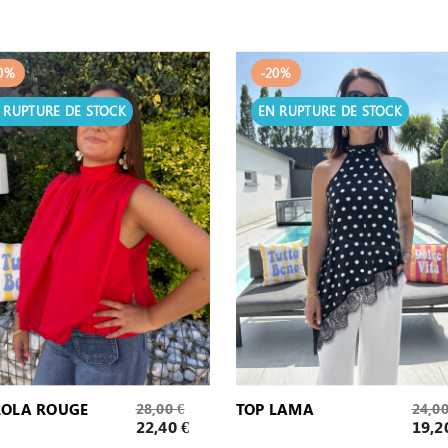
0%
-20%
 RUPTURE DE STOCK
EN RUPTURE DE STOCK
Prix
Prix
LOLA ROUGE
28,00 €
TOP LAMA
24,00
de
de
Prix
Prix
22,40 €
19,2
base
base