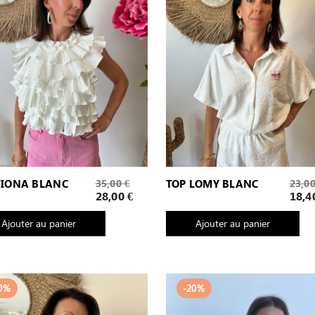
Prix
Prix
FIONA BLANC
35,00 €
TOP LOMY BLANC
23,00
de
de
Prix
Prix
28,00 €
18,4
base
base
Ajouter au panier
Ajouter au panier
0%
-20%