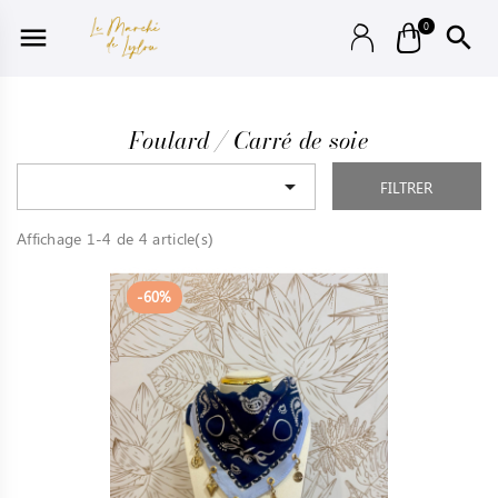
0


Foulard / Carré de soie

FILTRER
Affichage 1-4 de 4 article(s)
-60%