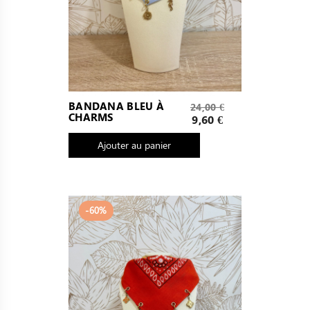
Prix
BANDANA BLEU À
24,00 €
CHARMS
de
Prix
9,60 €
base
Ajouter au panier
-60%