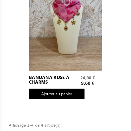
Prix
BANDANA ROSE À
24,00 €
CHARMS
de
Prix
9,60 €
base
Ajouter au panier
Affichage 1-4 de 4 article(s)