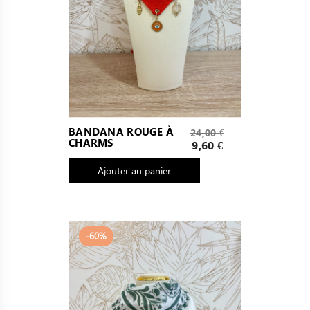
Prix
BANDANA ROUGE À
24,00 €
CHARMS
de
Prix
9,60 €
base
Ajouter au panier
-60%