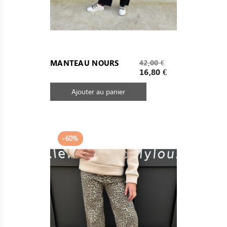
Prix
MANTEAU NOURS
42,00 €
de
Prix
16,80 €
base
Ajouter au panier
-60%