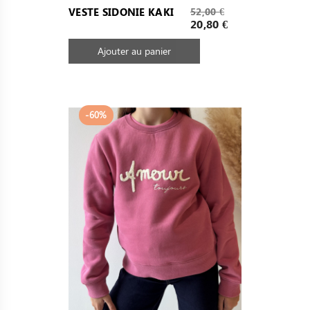
Prix
VESTE SIDONIE KAKI
52,00 €
de
Prix
20,80 €
base
Ajouter au panier
-60%