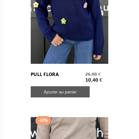
Prix
PULL FLORA
26,00 €
de
Prix
10,40 €
base
Ajouter au panier
-60%