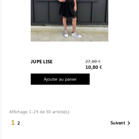
Prix
JUPE LISE
27,00 €
de
Prix
10,80 €
base
Ajouter au panier
Affichage 1-24 de 30 article(s)
1
Suivant

2