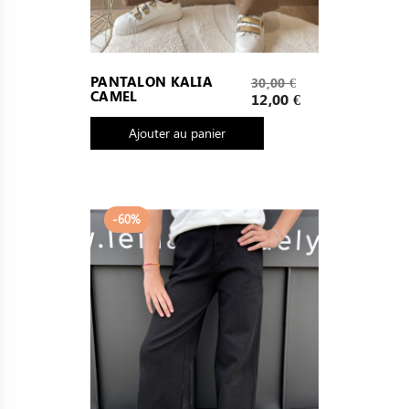
Prix
PANTALON KALIA
30,00 €
CAMEL
de
Prix
12,00 €
base
Ajouter au panier
-60%