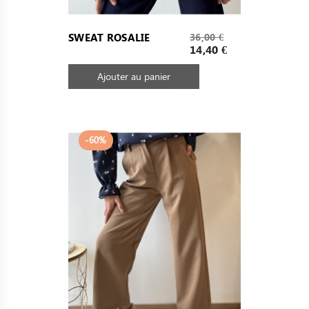
Prix
SWEAT ROSALIE
36,00 €
de
Prix
14,40 €
base
Ajouter au panier
-60%