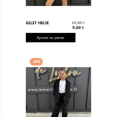
Prix
GILET HELIE
24,00 €
de
Prix
9,60 €
base
Ajouter au panier
-60%