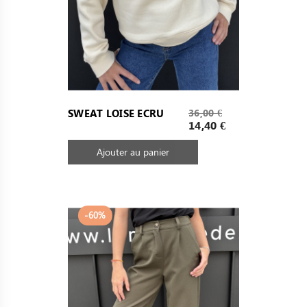
Prix
SWEAT LOISE ECRU
36,00 €
de
Prix
14,40 €
base
Ajouter au panier
-60%