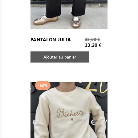
Prix
PANTALON JULIA
33,00 €
de
Prix
13,20 €
base
Ajouter au panier
-60%