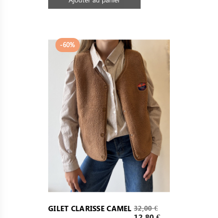
-60%
Prix
GILET CLARISSE CAMEL
32,00 €
de
Prix
12,80 €