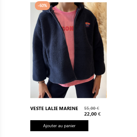
-60%
Prix
VESTE LALIE MARINE
55,00 €
de
Prix
22,00 €
base
Ajouter au panier