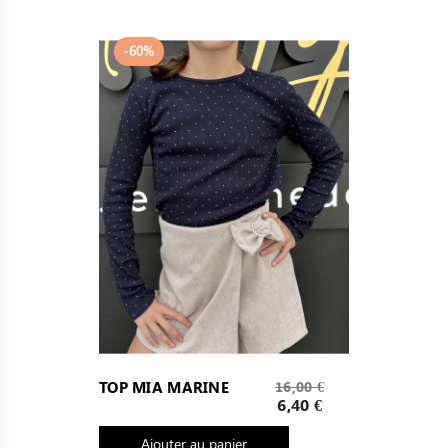
-60%
Prix
TOP MIA MARINE
16,00 €
de
Prix
6,40 €
base
Ajouter au panier