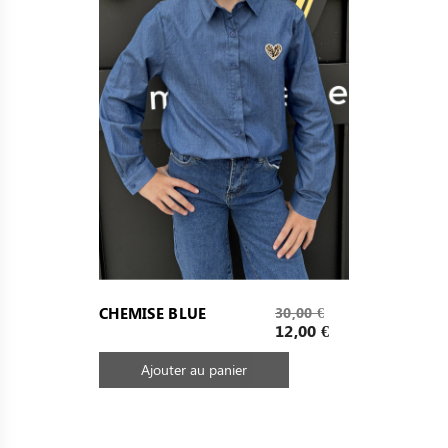
Prix
CHEMISE BLUE
30,00 €
de
Prix
12,00 €
base
Ajouter au panier