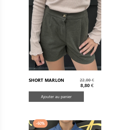
Prix
SHORT MARLON
22,00 €
de
Prix
8,80 €
base
Ajouter au panier
-60%