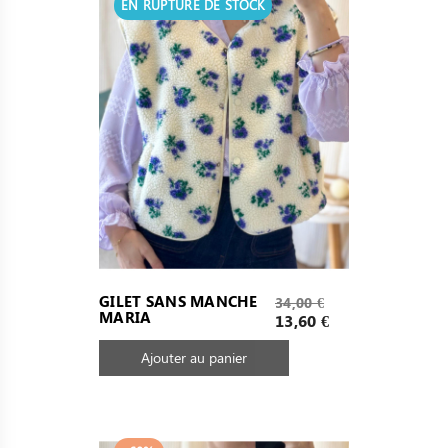
EN RUPTURE DE STOCK
Prix
GILET SANS MANCHE
34,00 €
MARIA
de
Prix
13,60 €
base
Ajouter au panier