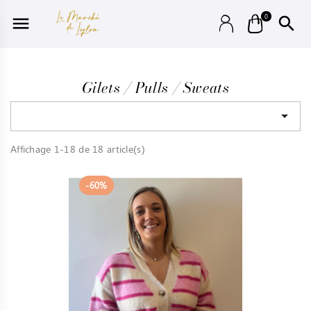
0


Gilets / Pulls / Sweats

Affichage 1-18 de 18 article(s)
-60%