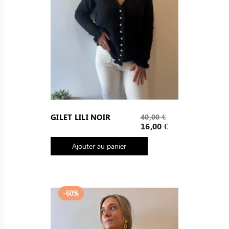
Prix
GILET LILI NOIR
40,00 €
de
Prix
16,00 €
base
Ajouter au panier
-60%