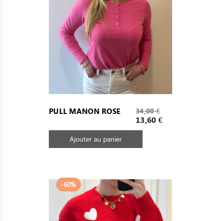
Prix
PULL MANON ROSE
34,00 €
de
Prix
13,60 €
base
Ajouter au panier
-60%