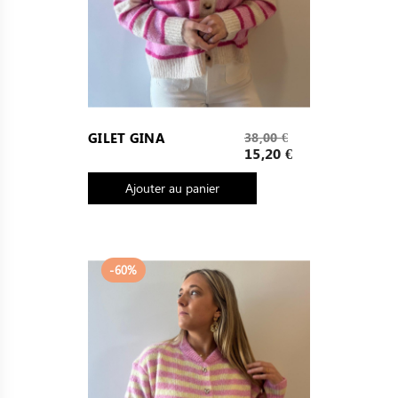
Prix
GILET GINA
38,00 €
de
Prix
15,20 €
base
Ajouter au panier
-60%