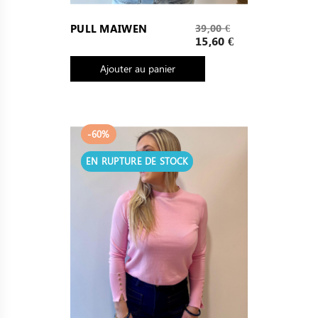
Prix
PULL MAIWEN
39,00 €
de
Prix
15,60 €
base
Ajouter au panier
-60%
EN RUPTURE DE STOCK