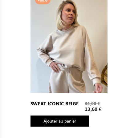
Prix
SWEAT ICONIC BEIGE
34,00 €
de
Prix
13,60 €
base
Ajouter au panier