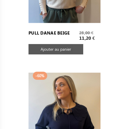
Prix
PULL DANAE BEIGE
28,00 €
de
Prix
11,20 €
base
Ajouter au panier
-60%