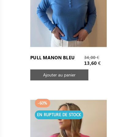
Prix
PULL MANON BLEU
34,00 €
de
Prix
13,60 €
base
Ajouter au panier
-60%
EN RUPTURE DE STOCK