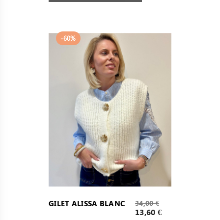
-60%
Prix
GILET ALISSA BLANC
34,00 €
de
Prix
13,60 €
base