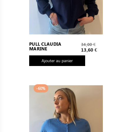
Prix
PULL CLAUDIA
34,00 €
MARINE
de
Prix
13,60 €
base
Ajouter au panier
-60%