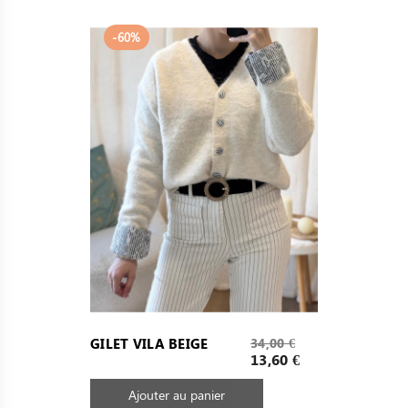
-60%
Prix
GILET VILA BEIGE
34,00 €
de
Prix
13,60 €
base
Ajouter au panier