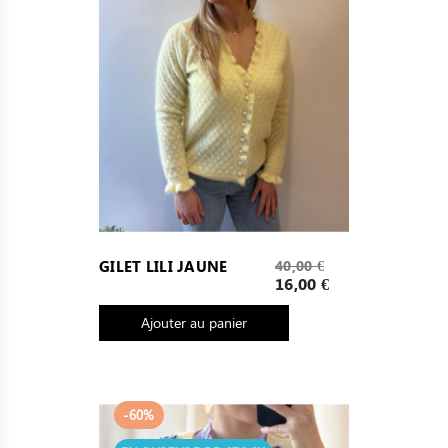
Prix
GILET LILI JAUNE
40,00 €
de
Prix
16,00 €
base
Ajouter au panier
-60%