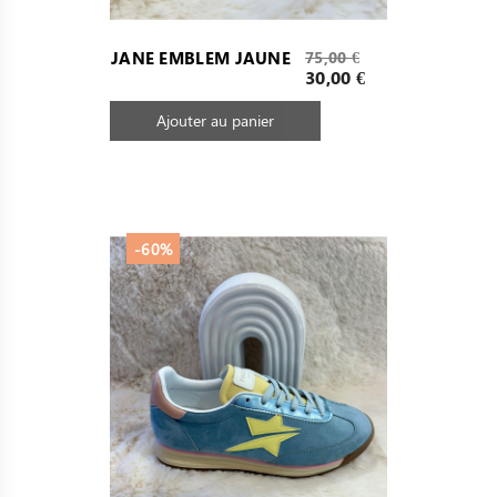
Prix
JANE EMBLEM JAUNE
75,00 €
de
Prix
30,00 €
base
Ajouter au panier
-60%