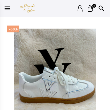
0


-60%