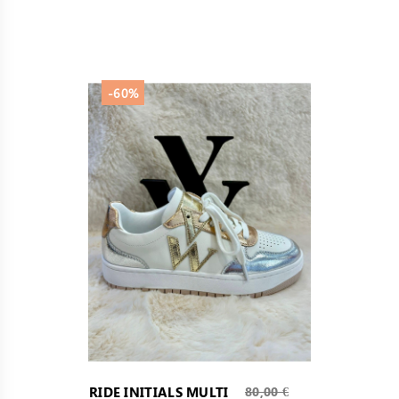
-60%
Prix
RIDE INITIALS MULTI
80,00 €